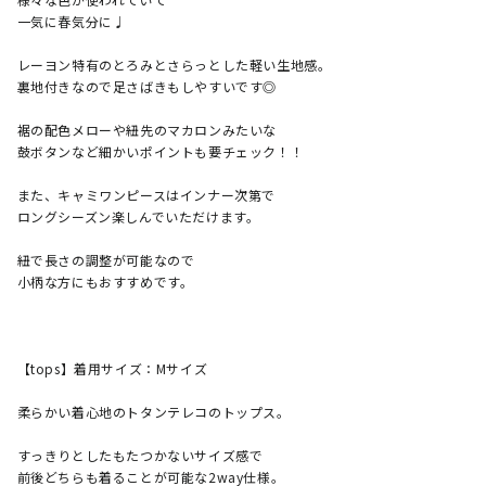
一気に春気分に♩

レーヨン特有のとろみとさらっとした軽い生地感。

裏地付きなので足さばきもしやすいです◎

裾の配色メローや紐先のマカロンみたいな

鼓ボタンなど細かいポイントも要チェック！！

また、キャミワンピースはインナー次第で

ロングシーズン楽しんでいただけます。

紐で長さの調整が可能なので

小柄な方にもおすすめです。

【tops】着用サイズ：Mサイズ

柔らかい着心地のトタンテレコのトップス。

すっきりとしたもたつかないサイズ感で

前後どちらも着ることが可能な2way仕様。
