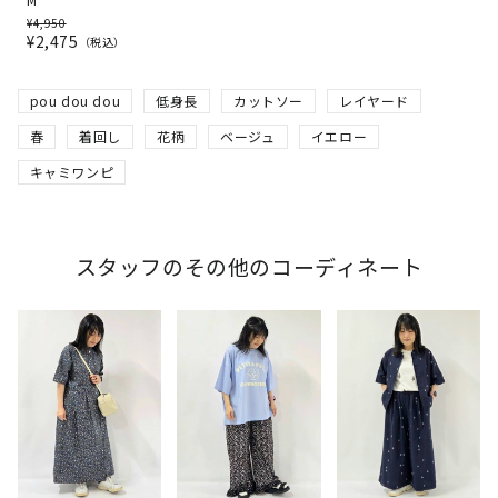
¥
4,950
¥
2,475
税込
pou dou dou
低身長
カットソー
レイヤード
春
着回し
花柄
ベージュ
イエロー
キャミワンピ
スタッフのその他のコーディネート