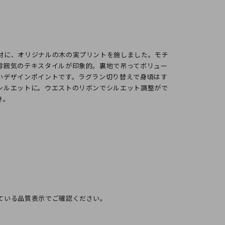
長：156cm
材に、オリジナルの木の実プリントを施しました。モチ
雰囲気のテキスタイルが印象的。裏地で吊ってボリュー
いデザインポイントです。ラグラン切り替えで身頃はす
シルエットに。ウエストのリボンでシルエット調整がで
き。
ている品質表示でご確認ください。