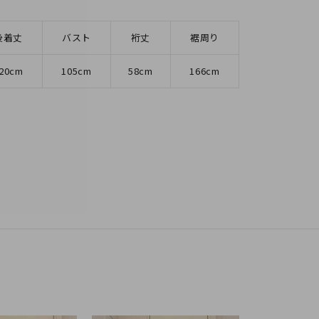
後着丈
バスト
裄丈
裾周り
20cm
105cm
58cm
166cm