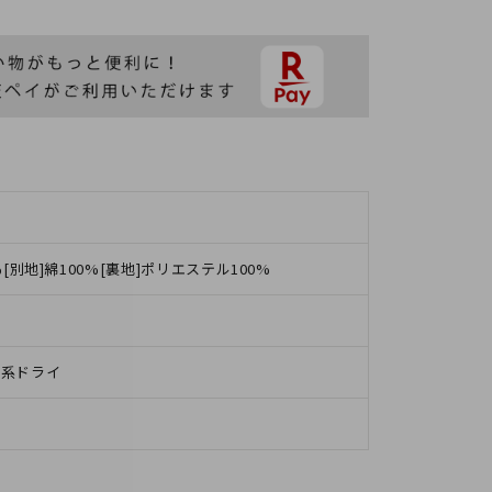
%[別地]綿100%[裏地]ポリエステル100%
油系ドライ