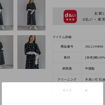
アイテム詳細
商品番号
2611144848
素材
[本体]綿100
原産国
中国製
クリーニング
手洗い可 石
サイズ
M