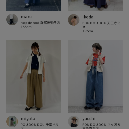
maru
ikeda
nop de nod 京都伊勢丹店
POU DOU DOU 天王寺ミ
155cm
オ
152cm
miyata
yacchi
POU DOU DOU 千葉ペリ
POU DOU DOU さっぽろ
エ
東急百貨店