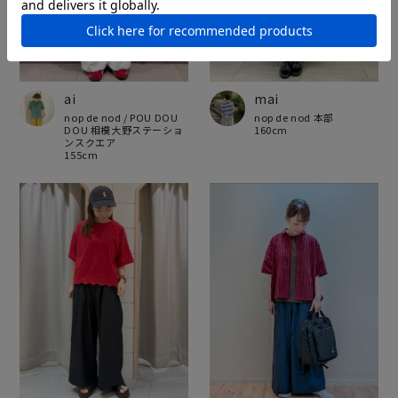
ai
mai
nop de nod / POU DOU
nop de nod 本部
DOU 相模大野ステーショ
160cm
ンスクエア
155cm