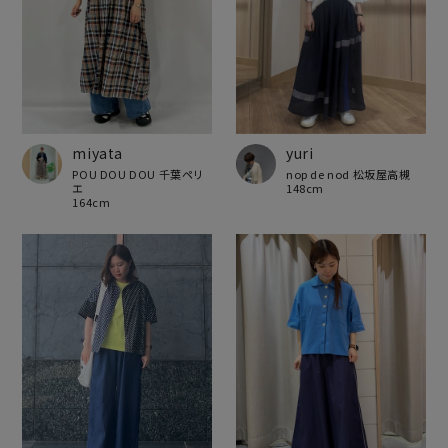
miyata
yuri
POU DOU DOU 千葉ペリ
nop de nod 松坂屋高槻
エ
148cm
164cm