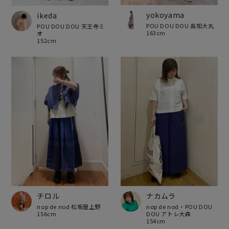
yokoyama
ikeda
POU DOU DOU 高知大丸
POU DOU DOU 天王寺ミ
163cm
オ
152cm
チロル
ナカムラ
nop de nod 松坂屋上野
nop de nod・POU DOU
156cm
DOU アトレ大森
154cm