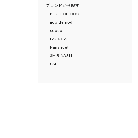
ブランドから探す
POU DOU DOU
nop de nod
cooco
LAUGOA
Nananoel
SMIR NASLI
CAL