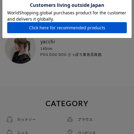
Isobe
152cm
nop de nod 吉祥寺パルコ
yacchi
149cm
POU DOU DOU さっぽろ東急百貨店
CATEGORY
カットソー
ブラウス
ニット
ワンピース