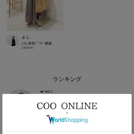
よし
CAL東急ﾌﾟﾗｻﾞ銀座
160cm
ランキング
yoshida
155cm
POU DOU DOU さっぽろ東急百貨店