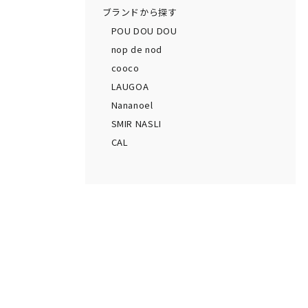
ブランドから探す
POU DOU DOU
nop de nod
cooco
LAUGOA
Nananoel
SMIR NASLI
CAL