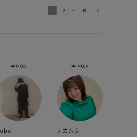
1
2
…
49
sobe
ナカムラ