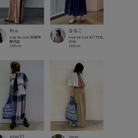
Ri☺︎
ななこ
nop de nod 京都伊
nop de nod KITTE丸
勢丹店
の内
159cm
160cm
ntm32
inuu