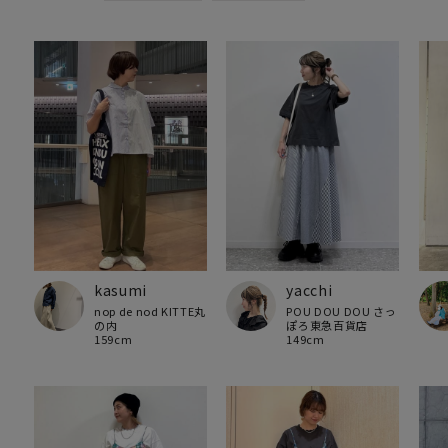
kasumi
yacchi
nop de nod KITTE丸
POU DOU DOU さっ
の内
ぽろ東急百貨店
159cm
149cm