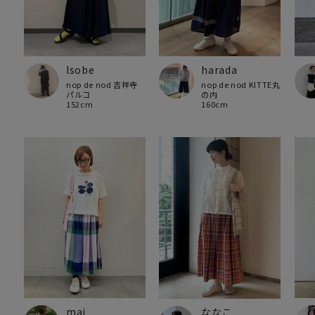
Isobe
harada
nop de nod 吉祥寺
nop de nod KITTE丸
パルコ
の内
152cm
160cm
mai
ななこ