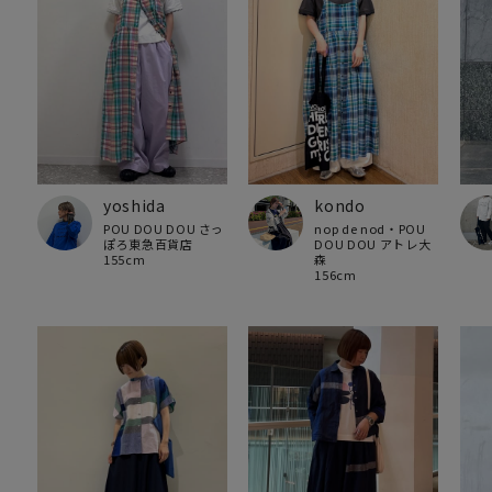
yoshida
kondo
POU DOU DOU さっ
nop de nod・POU
ぽろ東急百貨店
DOU DOU アトレ大
155cm
森
156cm