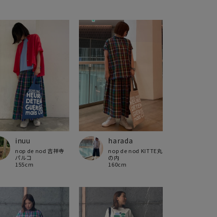
inuu
harada
nop de nod 吉祥寺
nop de nod KITTE丸
パルコ
の内
155cm
160cm