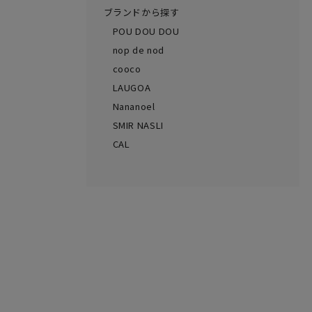
ブランドから探す
POU DOU DOU
nop de nod
cooco
LAUGOA
Nananoel
SMIR NASLI
CAL