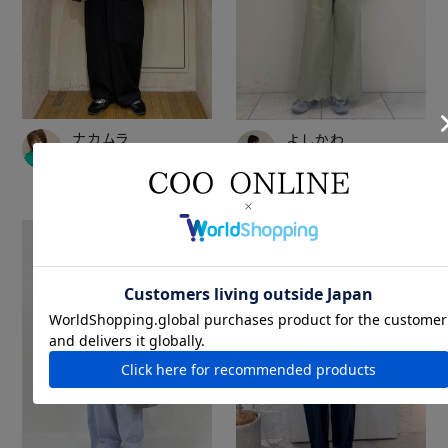
ナカムラ
よしかわ
nop de nod・POU DOU
POU DOU DOU 天王寺ミ
DOU アトレ大森
オ
154cm
151cm