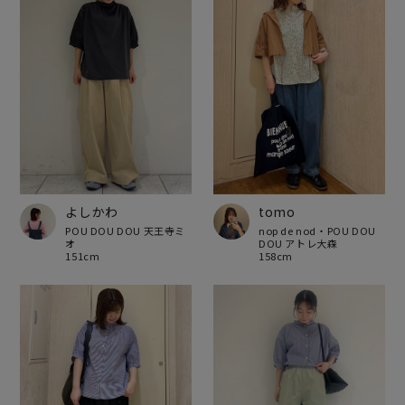
よしかわ
tomo
POU DOU DOU 天王寺ミ
nop de nod・POU DOU
オ
DOU アトレ大森
151cm
158cm