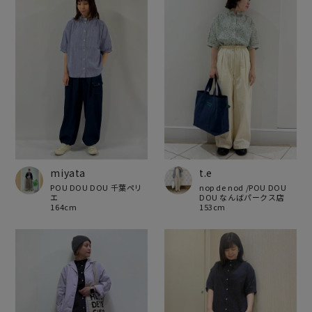
miyata
t.e
POU DOU DOU 千葉ペリ
nop de nod /POU DOU
エ
DOU なんばパークス店
164cm
153cm