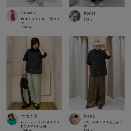
nawata
kouta
POU DOU DOU 千葉ペリ
162cm
エ
150cm
ナカムラ
ikeda
nop de nod・POU DOU
POU DOU DOU 天王寺ミ
DOU アトレ大森
オ
154cm
152cm