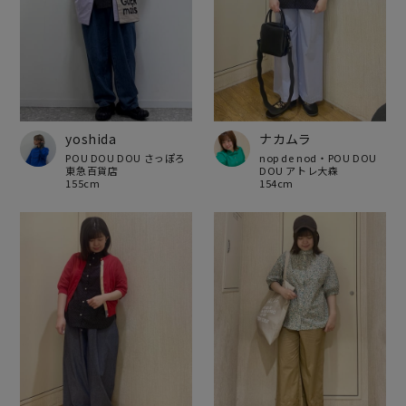
yoshida
ナカムラ
POU DOU DOU さっぽろ
nop de nod・POU DOU
東急百貨店
DOU アトレ大森
155cm
154cm