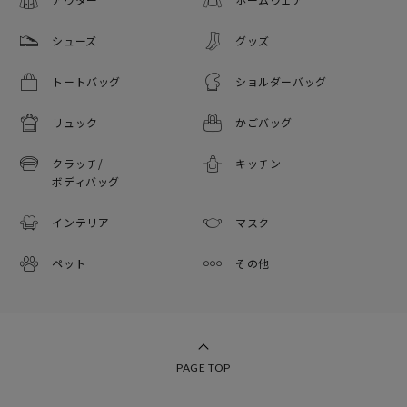
シューズ
グッズ
トートバッグ
ショルダーバッグ
リュック
かごバッグ
クラッチ/
キッチン
ボディバッグ
インテリア
マスク
ペット
その他
PAGE TOP