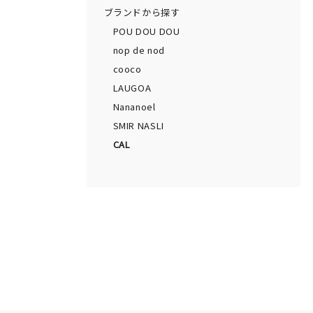
ブランドから探す
POU DOU DOU
nop de nod
cooco
LAUGOA
Nananoel
SMIR NASLI
CAL