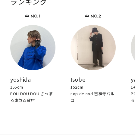
ランキング
yoshida
Isobe
y
155cm
152cm
1
POU DOU DOU さっぽ
nop de nod 吉祥寺パル
P
ろ東急百貨店
コ
ろ