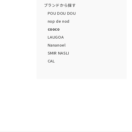
ブランドから探す
POU DOU DOU
nop de nod
cooco
LAUGOA
Nananoel
SMIR NASLI
CAL