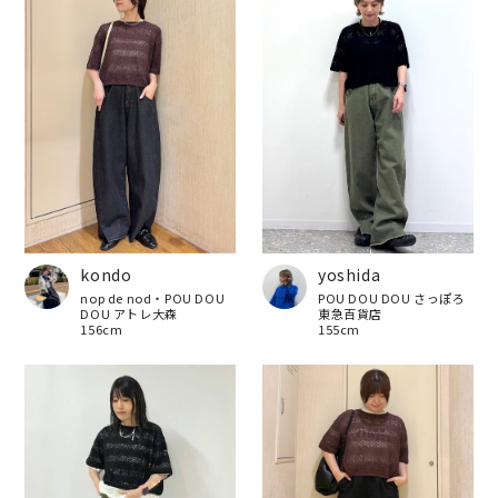
kondo
yoshida
nop de nod・POU DOU
POU DOU DOU さっぽろ
DOU アトレ大森
東急百貨店
156cm
155cm