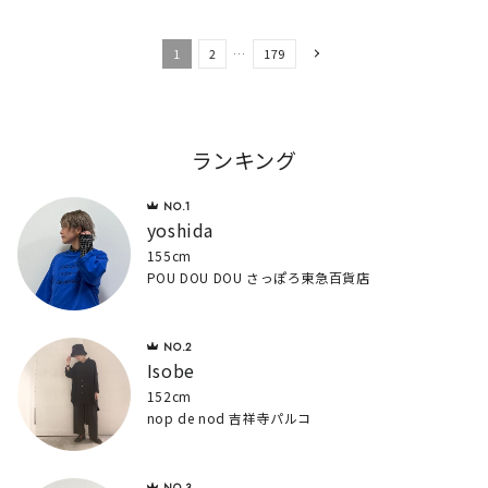
1
2
…
179
ランキング
yoshida
155cm
POU DOU DOU さっぽろ東急百貨店
Isobe
152cm
nop de nod 吉祥寺パルコ