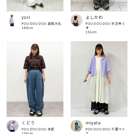
yori
よしかわ
POU DOU DOU 高知大丸
POU DOU DOU 天王寺ミ
160cm
オ
151cm
くどう
miyata
POU DOU DOU 本部
POU DOU DOU 千葉ペリ
155cm
エ