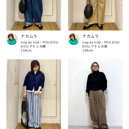
ナカムラ
ナカムラ
nop de nod・POU DOU
nop de nod・POU DOU
DOU アトレ大森
DOU アトレ大森
154cm
154cm