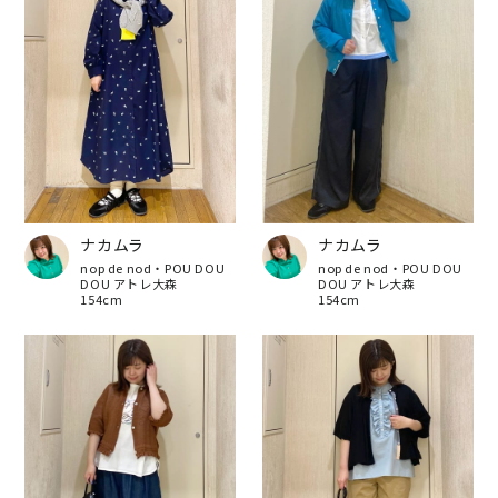
ナカムラ
ナカムラ
nop de nod・POU DOU
nop de nod・POU DOU
DOU アトレ大森
DOU アトレ大森
154cm
154cm