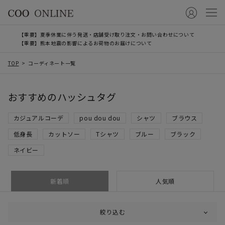
【重要】夏季休業に伴う発送・店舗受け取り注文・お問い合わせについて
【重要】熊本地震の影響によるお荷物のお届けについて
TOP
コーディネート一覧
おすすめのハッシュタグ
カジュアルコーデ
pou dou dou
シャツ
ブラウス
低身長
カットソー
Tシャツ
ブルー
ブラック
ネイビー
新着順
人気順
絞り込む