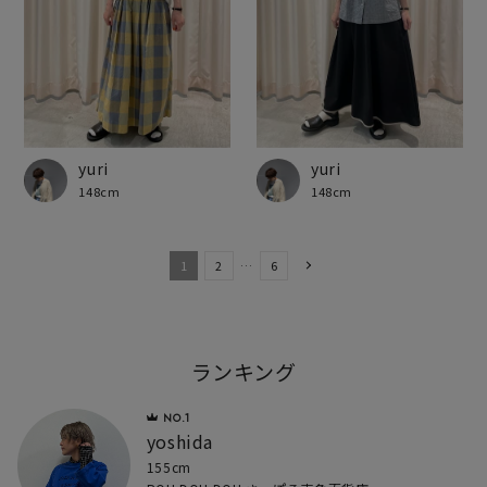
yuri
yuri
148cm
148cm
1
2
…
6
ランキング
yoshida
155cm