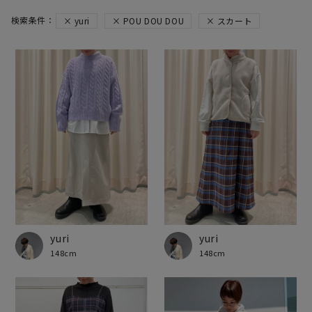
yuri
POU DOU DOU
スカート
yuri
yuri
148cm
148cm