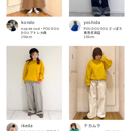
kondo
yoshida
nop de nod・POU DOU
POU DOU DOU さっぽろ
DOU アトレ大森
東急百貨店
156cm
155cm
ikeda
ナカムラ