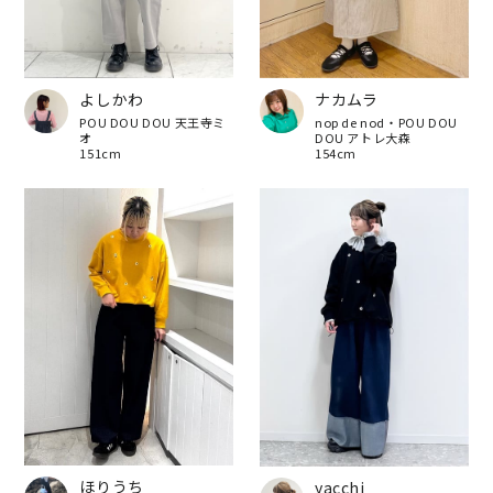
よしかわ
ナカムラ
POU DOU DOU 天王寺ミ
nop de nod・POU DOU
オ
DOU アトレ大森
151cm
154cm
ほりうち
yacchi