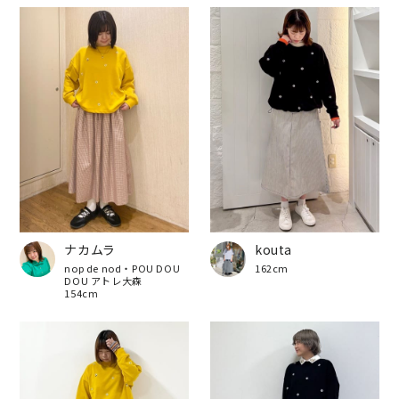
ナカムラ
kouta
nop de nod・POU DOU
162cm
DOU アトレ大森
154cm