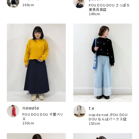
169cm
POU DOU DOU さっぽろ
東急百貨店
149cm
nawata
t.e
POU DOU DOU 千葉ペリ
nop de nod /POU DOU
エ
DOU なんばパークス店
150cm
153cm