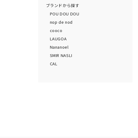
ブランドから探す
POU DOU DOU
nop de nod
cooco
LAUGOA
Nananoel
SMIR NASLI
CAL