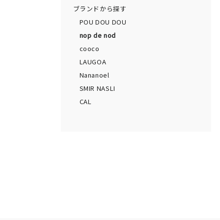
ブランドから探す
POU DOU DOU
nop de nod
cooco
LAUGOA
Nananoel
SMIR NASLI
CAL