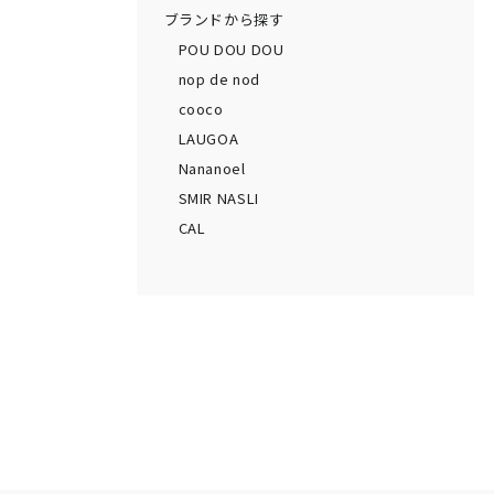
ブランドから探す
POU DOU DOU
nop de nod
cooco
LAUGOA
Nananoel
SMIR NASLI
CAL