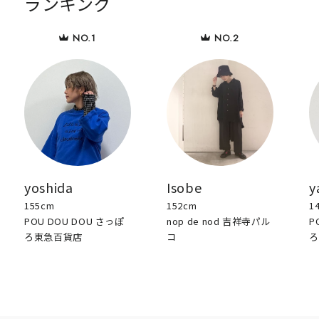
ランキング
yoshida
Isobe
y
155cm
152cm
1
POU DOU DOU さっぽ
nop de nod 吉祥寺パル
P
ろ東急百貨店
コ
ろ