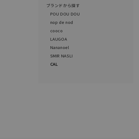
ブランドから探す
POU DOU DOU
nop de nod
cooco
LAUGOA
Nananoel
SMIR NASLI
CAL