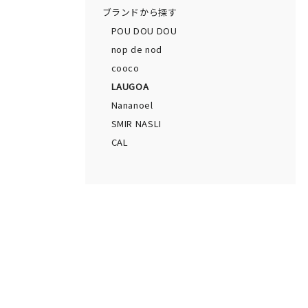
ブランドから探す
POU DOU DOU
nop de nod
cooco
LAUGOA
Nananoel
SMIR NASLI
CAL