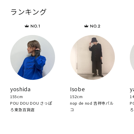
ランキング
yoshida
Isobe
y
155cm
152cm
1
POU DOU DOU さっぽ
nop de nod 吉祥寺パル
P
ろ東急百貨店
コ
ろ