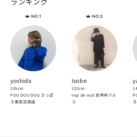
ランキング
yoshida
Isobe
y
155cm
152cm
1
POU DOU DOU さっぽ
nop de nod 吉祥寺パル
P
ろ東急百貨店
コ
ろ