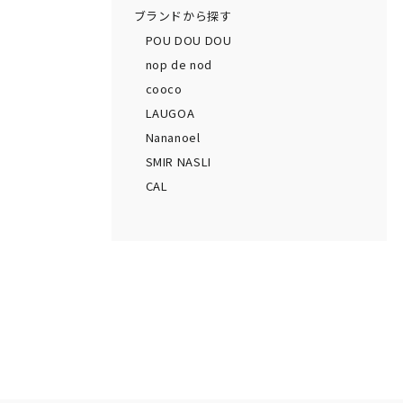
ブランドから探す
POU DOU DOU
nop de nod
cooco
LAUGOA
Nananoel
SMIR NASLI
CAL