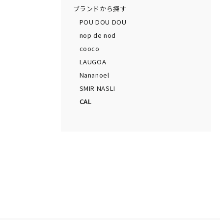
ブランドから探す
POU DOU DOU
nop de nod
cooco
LAUGOA
Nananoel
SMIR NASLI
CAL