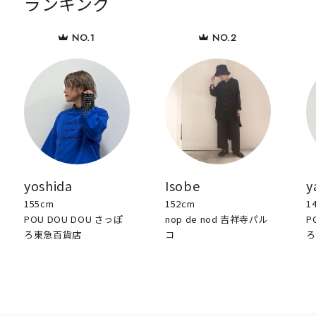
ランキング
yoshida
Isobe
y
155cm
152cm
1
POU DOU DOU さっぽ
nop de nod 吉祥寺パル
P
ろ東急百貨店
コ
ろ