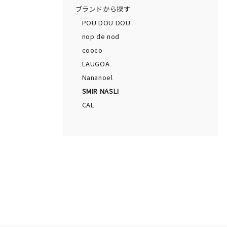
ブランドから探す
POU DOU DOU
nop de nod
cooco
LAUGOA
Nananoel
SMIR NASLI
CAL