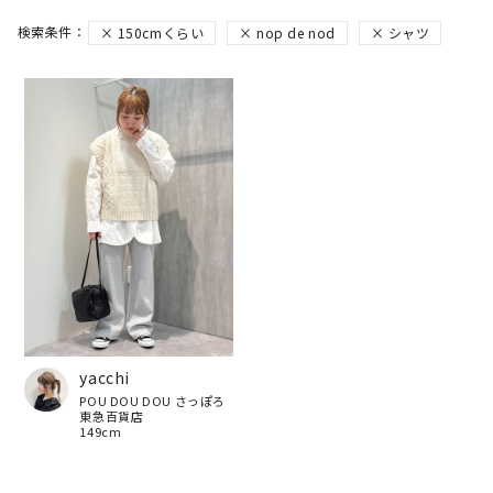
150cmくらい
nop de nod
シャツ
yacchi
POU DOU DOU さっぽろ
東急百貨店
149cm