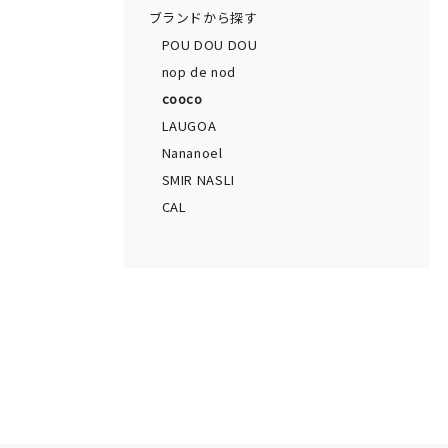
ブランドから探す
POU DOU DOU
nop de nod
cooco
LAUGOA
Nananoel
SMIR NASLI
CAL