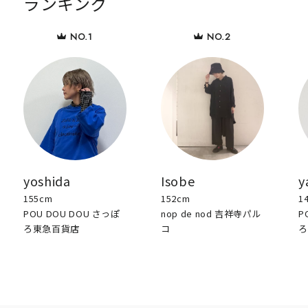
ランキング
yoshida
Isobe
y
155cm
152cm
1
POU DOU DOU さっぽ
nop de nod 吉祥寺パル
P
ろ東急百貨店
コ
ろ