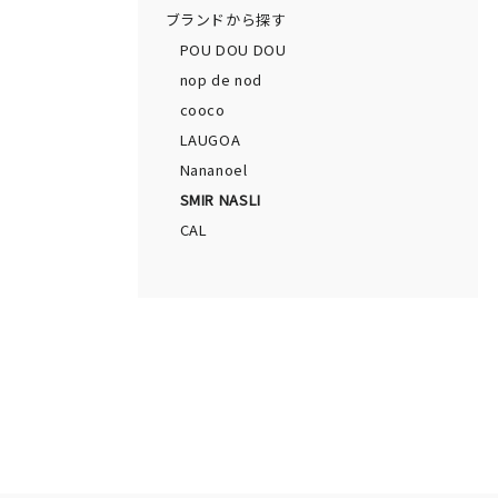
ブランドから探す
POU DOU DOU
nop de nod
cooco
LAUGOA
Nananoel
SMIR NASLI
CAL