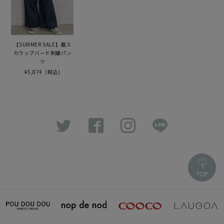
【SUMMER SALE】裾ス
カラップバード刺繍パン
ツ
¥5,874
(税込)