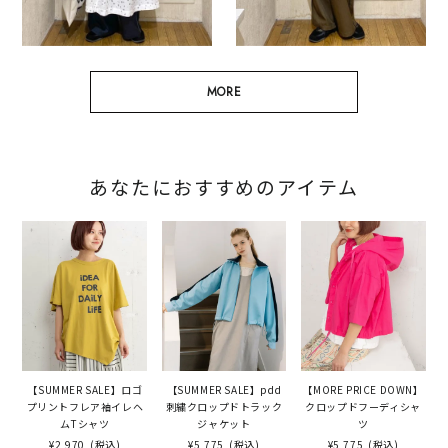
MORE
あなたにおすすめのアイテム
【SUMMER SALE】ロゴ
【SUMMER SALE】pdd
【MORE PRICE DOWN】
プリントフレア袖イレヘ
刺繍クロップドトラック
クロップドフーディシャ
ムTシャツ
ジャケット
ツ
¥2,970
(税込)
¥5,775
(税込)
¥5,775
(税込)