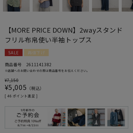
【MORE PRICE DOWN】2wayスタンド
フリル布帛使い半袖トップス
SALE
再値下げ
商品番号
2611141382
※店舗へのお問い合わせの際は商品番号をお伝えください。
¥
7,150
¥
5,005
税込
[
46
ポイント進呈 ]