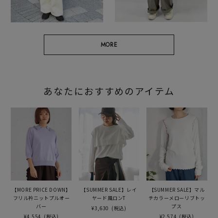
MORE
あなたにおすすめのアイテム
【MORE PRICE DOWN】
【SUMMER SALE】レイ
【SUMMER SALE】マル
フリル衿ニットプルオー
ヤード風ロンT
チカラーメローリブトッ
バー
プス
¥3,630
(税込)
¥4,554
(税込)
¥2,574
(税込)