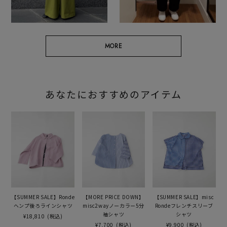
MORE
あなたにおすすめのアイテム
【SUMMER SALE】Ronde
【MORE PRICE DOWN】
【SUMMER SALE】misc
ヘンプ後ろラインシャツ
misc2wayノーカラー5分
Rondeフレンチスリーブ
袖シャツ
シャツ
¥18,810
(税込)
¥7,700
(税込)
¥9,900
(税込)