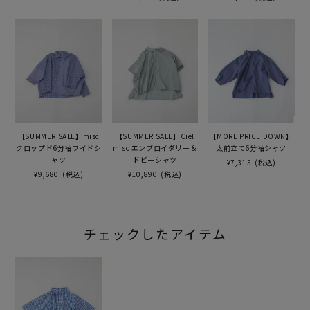
【SUMMER SALE】misc
【SUMMER SALE】Ciel
【MORE PRICE DOWN】
クロップド6分袖ワイドシ
misc エンブロイダリー＆
太前立て6分袖シャツ
ャツ
ドビーシャツ
¥7,315
(税込)
¥9,680
(税込)
¥10,890
(税込)
チェックしたアイテム