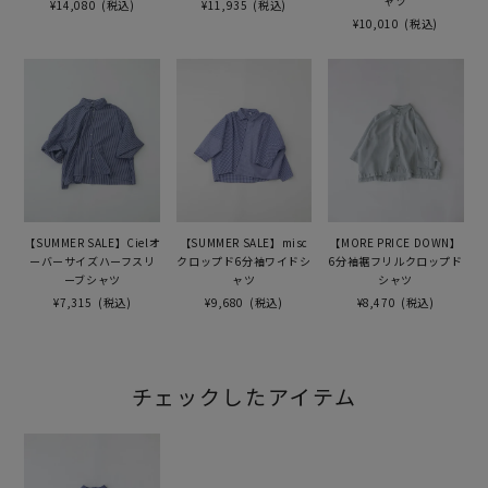
ャツ
¥14,080
(税込)
¥11,935
(税込)
¥10,010
(税込)
【SUMMER SALE】Cielオ
【SUMMER SALE】misc
【MORE PRICE DOWN】
ーバーサイズハーフスリ
クロップド6分袖ワイドシ
6分袖裾フリルクロップド
ーブシャツ
ャツ
シャツ
¥7,315
(税込)
¥9,680
(税込)
¥8,470
(税込)
チェックしたアイテム