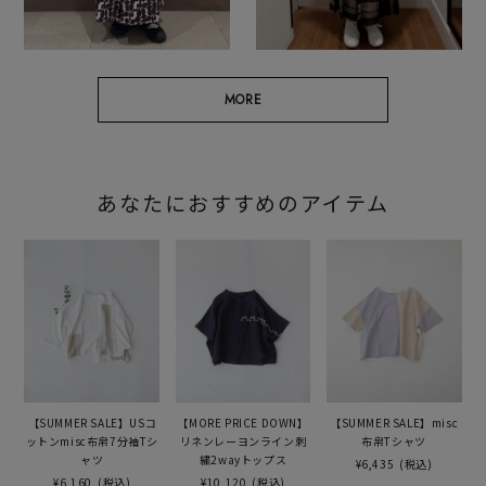
MORE
あなたにおすすめのアイテム
【SUMMER SALE】USコ
【MORE PRICE DOWN】
【SUMMER SALE】misc
ットンmisc布帛7分袖Tシ
リネンレーヨンライン刺
布帛Tシャツ
ャツ
繍2wayトップス
¥6,435
(税込)
¥6,160
(税込)
¥10,120
(税込)