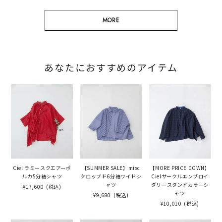
MORE
あなたにおすすめのアイテム
Ciel ラミースクエアーポ
【SUMMER SALE】misc
【MORE PRICE DOWN】
ルカ5分袖シャツ
クロップド6分袖ワイドシ
Cielサークルエンブロイ
ャツ
ダリースタンドカラーシ
¥17,600
(税込)
ャツ
¥9,680
(税込)
¥10,010
(税込)