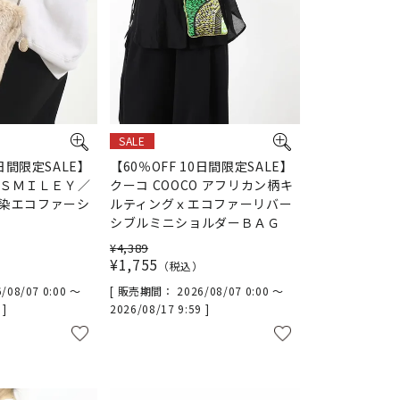
SALE
0日間限定SALE】
【60％OFF 10日間限定SALE】
O ＳＭＩＬＥＹ／
クーコ COOCO アフリカン柄キ
染エコファーシ
ルティングｘエコファーリバー
シブルミニショルダーＢＡＧ
¥
4,389
¥
1,755
税込
/08/07 0:00
〜
販売期間
2026/08/07 0:00
〜
9
2026/08/17 9:59