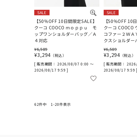
SALE
SALE
【50％OFF 10日間限定SALE】
【50％OFF 10
クーコ COOCO ｍｏｐｐｕ モ
クーコ COOCO
ップワンショルダーバッグ／Ａ
コファー２ＷＡ
４対応
クスショルダー
¥
6,589
¥
6,589
¥
3,294
¥
3,294
税込
税込
販売期間
2026/08/07 0:00
〜
販売期間
2026
2026/08/17 9:59
2026/08/17 9:59
62
件中
1
-
20
件表示