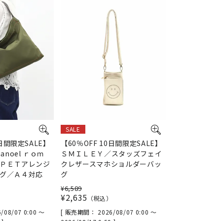
SALE
0日間限定SALE】
【60％OFF 10日間限定SALE】
anoel ｒｏｍ
ＳＭＩＬＥＹ／スタッズフェイ
ＰＥＴアレンジ
クレザースマホショルダーバッ
グ／Ａ４対応
グ
¥
6,589
¥
2,635
税込
/08/07 0:00
〜
販売期間
2026/08/07 0:00
〜