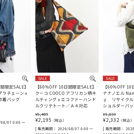
SALE
SALE
日間限定SALE】
【60％OFF 10日間限定SALE】
【60％OFF 1
 プラチェーンｘ
クーコ COOCO アフリカン柄キ
ナナノエル Nan
巾着バッグ
ルティングｘエコファーハンド
ｙ リサイクル
ルクリテトート／Ａ４対応
ショルダーバッ
¥
5,489
¥
5,830
¥
2,195
¥
2,332
税込
税込
/08/07 0:00
〜
販売期間
2026/08/07 0:00
〜
販売期間
2026