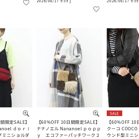
2026/08/17 9:59
2026/08/17 9:5
SALE
日間限定SALE】
【60％OFF 10日間限定SALE】
【60％OFF 1
anoel ｄｏｒｉ
ナナノエル Nananoel ｐｏｐｐ
クーコ COOC
グミニショルダ
ｙ エコファーパッチワーク２
ウンド型ミニシ